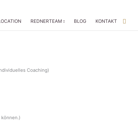
Termine
Such
LOCATION
REDNERTEAM
BLOG
KONTAKT
ndividuelles Coaching)
n können.)