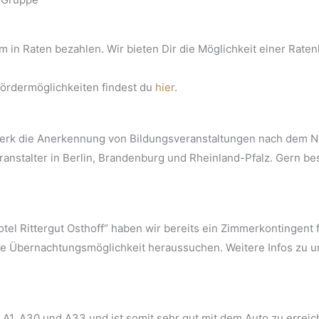
n Raten bezahlen. Wir bieten Dir die Möglichkeit einer Ratenl
Fördermöglichkeiten findest du
hier
.
tWerk die Anerkennung von Bildungsveranstaltungen nach dem 
anstalter in Berlin, Brandenburg und Rheinland-Pfalz. Gern be
el Rittergut Osthoff“ haben wir bereits ein Zimmerkontingent 
dere Übernachtungsmöglichkeit heraussuchen. Weitere Infos zu 
 A1, A30 und A33 und ist somit sehr gut mit dem Auto zu erreic