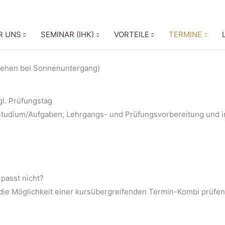
oser Infoabend (online): nächster Termin am
18. August 2026
Alle 
R UNS
SEMINAR (IHK)
VORTEILE
TERMINE
gl. Prüfungstag
-Studium/Aufgaben, Lehrgangs- und Prüfungsvorbereitung und i
passt nicht?
h die Möglichkeit einer kursübergreifenden Termin-Kombi prüfe