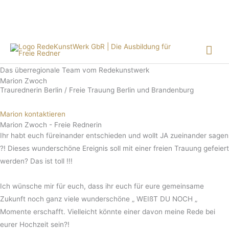
Zum
Kostenloser Infoabend (online): nächster Termin am
18. August
2026
Inhalt
Alle Termine
springen
Hau
Das überregionale Team vom Redekunstwerk
Marion Zwoch
Traurednerin Berlin / Freie Trauung Berlin und Brandenburg
Marion kontaktieren
Marion Zwoch - Freie Rednerin
Ihr habt euch füreinander entschieden und wollt JA zueinander sagen
?! Dieses wunderschöne Ereignis soll mit einer freien Trauung gefeiert
werden? Das ist toll !!!
Ich wünsche mir für euch, dass ihr euch für eure gemeinsame
Zukunft noch ganz viele wunderschöne „ WEIßT DU NOCH „
Momente erschafft. Vielleicht könnte einer davon meine Rede bei
eurer Hochzeit sein?!